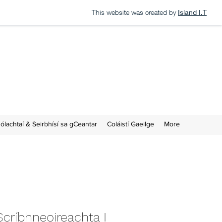
This website was created by
Island I.T
eán
ólachtaí & Seirbhísí sa gCeantar
Coláistí Gaeilge
More
críbhneoireachta I