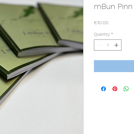
mBun Pinn
Price
€10.00
Quantity
*