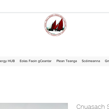
mhairle Ceantar na nOil
ergy HUB
Eolas Faoin gCeantar
Plean Teanga
Scéimeanna
Gn
Cnuasach S